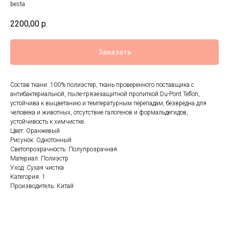
besta
2200,00
р.
Заказать
Состав ткани: 100% полиэстер, ткань проверенного поставщика с
антибактериальной, пыле-грязезащитной пропиткой Du-Pont Teflon,
устойчива к выцветанию и температурным перепадам, безвредна для
человека и животных, отсутствие галогенов и формальдегидов,
устойчивость к химчистке.
Цвет: Оранжевый
Рисунок: Однотонный
Светопрозрачность: Полупрозрачная
Материал: Полиэстр
Уход: Сухая чистка
Категория: 1
Производитель: Китай